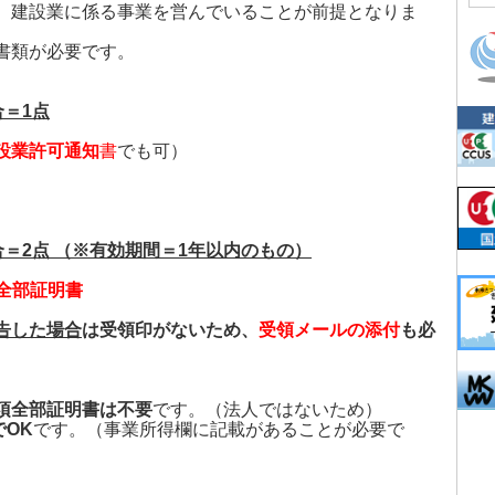
、建設業に係る事業を営んでいることが前提となりま
書類が必要です。
＝1点
設業許可通知
書
でも可）
＝2点 （※有効期間＝1年以内のもの）
項全部証明書
告した場合
は受領印がないため、
受領メールの添付
も必
項全部証明書は不要
です。（法人ではないため）
OK
です。（事業所得欄に記載があることが必要で