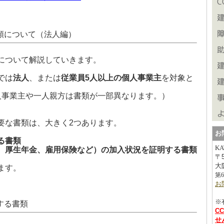
類について（法人編）
について解説していきます。
では
法人
、または
従業員5人以上の個人事業主
を対象と
人事業主や一人親方は書類が一部異なります。）
要な書類は、大きく2つあります。
お
る書類
K
、厚生年金、雇用保険など）の加入状況を証明する書類
〒
大
ます。
第
お
※
する書類
C
せ