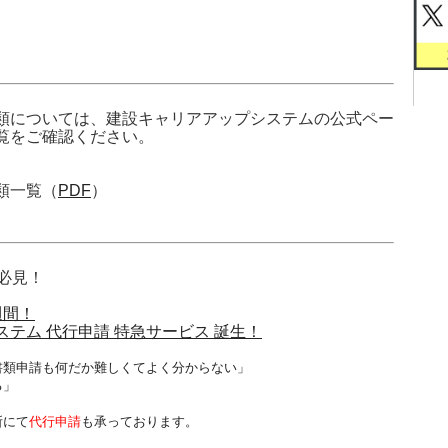
類については、建設キャリアアップシステムの公式ペー
覧をご確認ください。
類一覧（
PDF
）
必見！
週間！
テム 代行申請 特急サービス 誕生！
書類申請も何だか難しくてよく分からない」
る」
、
所にて
代行申請
も承っております。