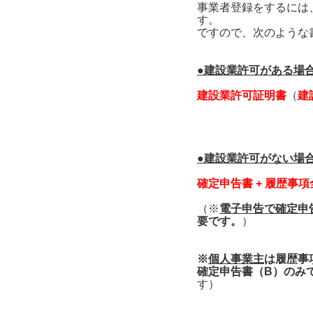
事業者登録をするには
す。
ですので、次のような
●建設業許可がある場合
建設業許可証明書
（
建
●建設業許可がない場合
確定申告書 + 履歴事
（※
電子申告で確定申
要です。
）
※
個人事業主
は履歴事
確定申告書（B）のみで
す）