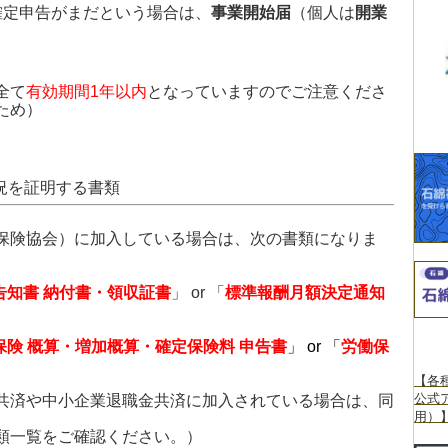
確定申告がまだという場合は、
事業開始届
（個人は
開業
。
全て
有効期間1年以内
となっていますのでご注意くださ
ため）
況を証明する書類
保険協会）に加入している場合は、次の書類になりま
告知書 納付書・領収証書
」 or 「
標準報酬月額決定通知
保険 概算・増加概算・確定保険料 申告書
」
or 「
労働保
【各
公式
共済や中小企業退職金共済に加入されている場合は、同
用）
類一覧をご確認ください。）