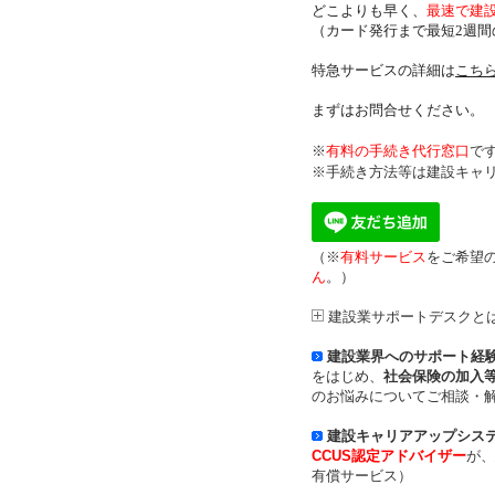
どこよりも早く、
最速で建
（カード発行まで最短2週間
特急サービスの詳細は
こち
まずはお問合せください。
※
有料の手続き代行窓口
で
※手続き方法等は建設キャ
（※
有料サービス
をご希望の
ん
。）
建設業サポートデスクと
建設業界へのサポート経
をはじめ、
社会保険の加入
のお悩みについてご相談・
建設キャリアアップシス
CCUS認定アドバイザー
が、
有償サービス）