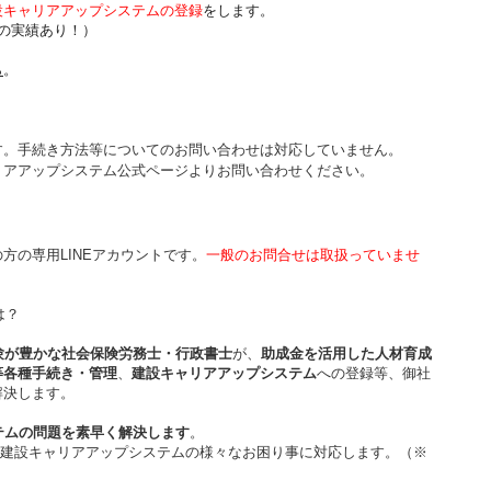
設キャリアアップシステムの登録
をします。
の実績あり！）
ら
。
す。手続き方法等についてのお問い合わせは対応していません。
リアアップシステム公式ページよりお問い合わせください。
方の専用LINEアカウントです。
一般のお問合せは取扱っていませ
は？
験が豊かな社会保険労務士・行政書士
が、
助成金を活用した人材育成
等各種手続き・管理
、
建設キャリアアップシステム
への登録等、御社
解決します。
テムの問題を素早く解決します
。
建設キャリアアップシステムの様々なお困り事に対応します。（※