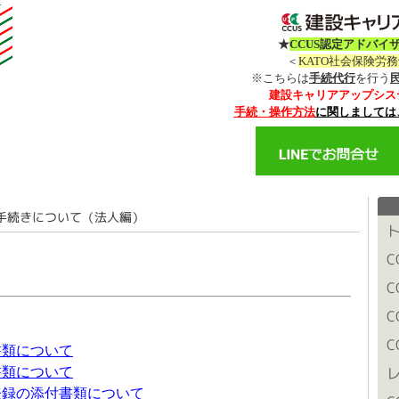
★
CCUS認定アドバイ
＜
KATO社会保険労
※こちらは
手続代行
を行う
建設キャリアアップシス
手続・操作方法
に関しましては
書類について
書類について
登録の添付書類について