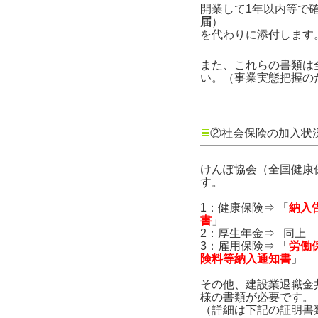
開業して1年以内等で
届
）
を代わりに添付します
また、これらの書類は
い。（事業実態把握の
②社会保険の加入状
けんぽ協会（全国健康
す。
1：健康保険⇒ 「
納入
書
」
2：厚生年金⇒ 同上
3：雇用保険⇒
「
労働
険料等納入通知書
」
その他、建設業退職金
様の書類が必要です。
（詳細は下記の証明書