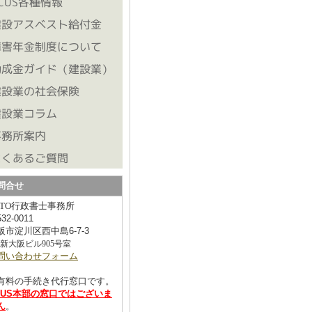
問合せ
ATO行政書士事務所
532-0011
阪市淀川区西中島6-7-3
6新大阪ビル905号室
問い合わせフォーム
有料の手続き代行窓口です。
CUS本部の窓口ではございま
ん
。