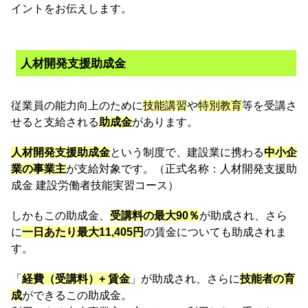
イントをお伝えします。
人材開発支援助成金
従業員の能力向上のために
技能講習
や
特別教育
等を受講さ
せると支給される
助成金
があります。
人材開発支援助成金
という制度で、建設業に携わる
中小企
業の事業主
が支給対象です。（正式名称：人材開発支援助
成金 建設労働者技能実習コース）
しかもこの助成金、
受講料の最大90％
が助成され、さら
に
一日あたり最大11,405円
の賃金についても助成されま
す。
「
経費（受講料）+ 賃金
」が助成され、さらに
技能者の育
成
ができるこの助成金。