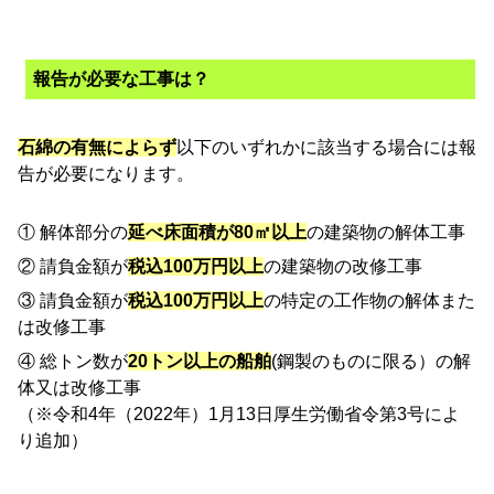
報告が必要な工事は？
石綿の有無によらず
以下のいずれかに該当する場合には報
告が必要になります。
① 解体部分の
延べ床面積が80㎡以上
の建築物の解体工事
② 請負金額が
税込100万円以上
の建築物の改修工事
③ 請負金額が
税込100万円以上
の特定の工作物の解体また
は改修工事
④ 総トン数が
20トン以上の船舶
(鋼製のものに限る）の解
体又は改修工事
（※令和4年（2022年）1月13日厚生労働省令第3号によ
り追加）