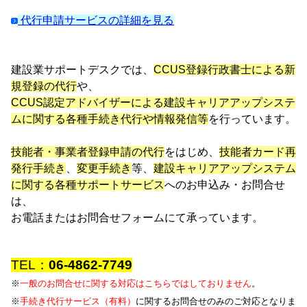
代行申請サービスの詳細を見る
建設業サポートデスクでは、
CCUS登録行政書士による新
規登録の代行
や、
CCUS認定アドバイザーによる建設キャリアアップシステ
ムに関する各種手続き代行や情報発信等
を行っています。
技能者・事業者登録申請の代行
をはじめ、
技能者カード再
発行手続き
、
変更手続き
等、
建設キャリアアップシステム
に関する
各種サポートサービス
へのお申込み・お問合せ
は、
お電話またはお問合せフォームにて承っています。
TEL：
06-4862-7749
※
一般のお問合せに関する対応はこちらではしておりません
。
※
手続き代行サービス（有料）
に関するお問合せのみのご対応となりま