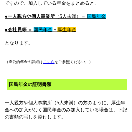
ですので、加入している年金をまとめると、
●
一人親方
や
個人事業所
（5人未満）＝
国民年金
●
会社員等
＝
国民年金
+
厚生年金
となります。
（※公的年金の詳細は
こちら
をご参照ください。）
国民年金の証明書類
一人親方や個人事業所（5人未満）の方のように、厚生年
金への加入がなく国民年金のみ加入している場合は、下記
の書類の写しを添付します。