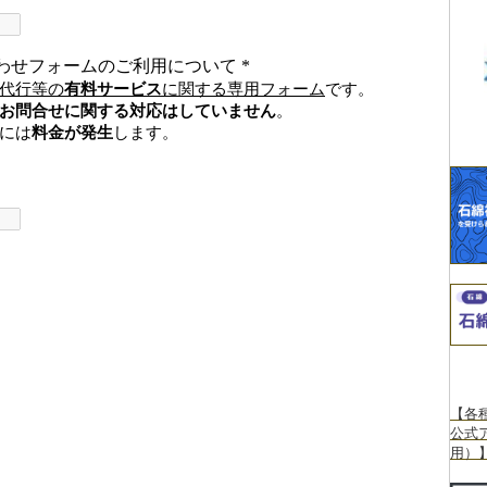
【各
公式
用）