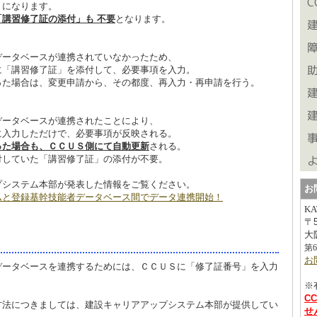
うになります。
「講習修了証の添付」も 不要
となります。
データベースが連携されていなかったため、
に「講習修了証」を添付して、必要事項を入力。
った場合は、変更申請から、その都度、再入力・再申請を行う。
データベースが連携されたことにより、
に入力しただけで、必要事項が反映される。
った場合も、ＣＣＵＳ側にて自動更新
される。
付していた「講習修了証」の添付が不要。
プシステム本部が発表した情報をご覧ください。
お
ムと登録基幹技能者データベース間でデータ連携開始！
K
〒
大
第
お
データベースを連携するためには、ＣＣＵＳに「修了証番号」を入力
※
C
方法につきましては、建設キャリアアップシステム本部が提供してい
せ