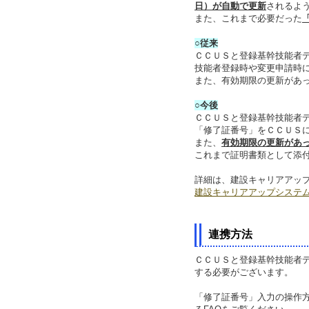
日）が自動で更新
されるよ
また、これまで必要だった
○従来
ＣＣＵＳと登録基幹技能者
技能者登録時や変更申請時
また、有効期限の更新があ
○今後
ＣＣＵＳと登録基幹技能者
「修了証番号」をＣＣＵＳ
また、
有効期限の更新があ
これまで証明書類として添
詳細は、建設キャリアアッ
建設キャリアアップシステ
連携方法
ＣＣＵＳと登録基幹技能者
する必要がございます。
「修了証番号」入力の操作