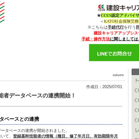
★
CCUS認定アドバイ
＜
KATO社会保険労
※こちらは
手続代行
を行う
建設キャリアアップシス
手続・操作方法
に関しましては
作成日：2025/07/01
技能者データベースの連携開始！
タベースとの連携
データベースの連携が開始されました。
おいて、
登録基幹技能者の情報（種目、修了年月日、有効期限年月