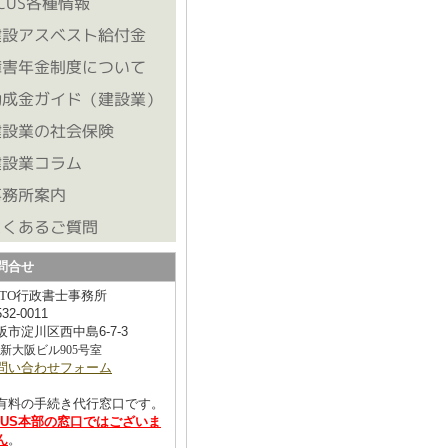
問合せ
ATO行政書士事務所
532-0011
阪市淀川区西中島6-7-3
6新大阪ビル905号室
問い合わせフォーム
有料の手続き代行窓口です。
CUS本部の窓口ではございま
ん
。