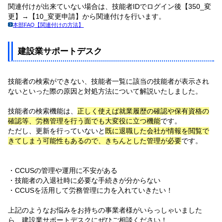
関連付けが出来ていない場合は、技能者IDでログイン後【350_変
更】→【10_変更申請】から関連付けを行います。
本部FAQ【関連付けの方法】
建設業サポートデスク
技能者の検索ができない、技能者一覧に該当の技能者が表示され
ないといった際の原因と対処方法について解説いたしました。
技能者の検索機能は、
正しく使えば就業履歴の確認や保有資格の
確認等、労務管理を行う面でも大変役に立つ機能
です。
ただし、更新を行っていないと
既に退職した会社が情報を閲覧で
きてしまう可能性もあるので、きちんとした管理が必要
です。
・CCUSの管理や運用に不安がある
・技能者の入退社時に必要な手続きが分からない
・CCUSを活用して労務管理に力を入れていきたい！
上記のようなお悩みをお持ちの事業者様がいらっしゃいました
ら、建設業サポートデスクにぜひご相談ください！