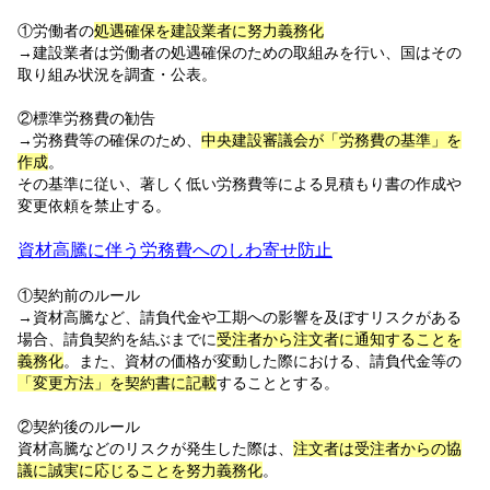
①労働者の
処遇確保を建設業者に努力義務化
→建設業者は労働者の処遇確保のための取組みを行い、国はその
取り組み状況を調査・公表。
②標準労務費の勧告
→労務費等の確保のため、
中央建設審議会が「労務費の基準」を
作成
。
その基準に従い、著しく低い労務費等による見積もり書の作成や
変更依頼を禁止する。
資材高騰に伴う労務費へのしわ寄せ防止
①契約前のルール
→資材高騰など、請負代金や工期への影響を及ぼすリスクがある
場合、請負契約を結ぶまでに
受注者から注文者に通知することを
義務化
。また、資材の価格が変動した際における、請負代金等の
「変更方法」を契約書に記載
することとする。
②契約後のルール
資材高騰などのリスクが発生した際は、
注文者は受注者からの協
議に誠実に応じることを努力義務化
。