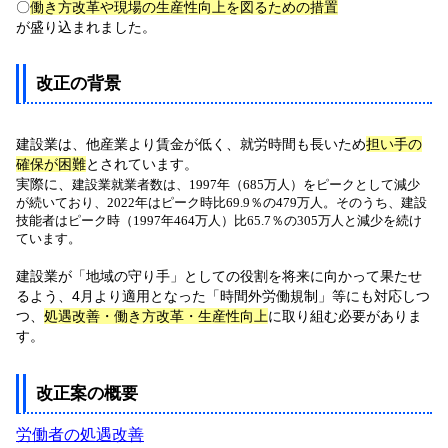
〇
働き方改革や現場の生産性向上を図るための措置
が盛り込まれました。
改正の背景
建設業は、他産業より賃金が低く、就労時間も長いため
担い手の
確保が困難
とされています。
実際に、
建設業就業者数は、1997年（685万人）をピークとして減少
が続いており、2022年はピーク時比69.9％の479万人。
そのうち、建設
技能者はピーク時（1997年464万人）比65.7％の305万人と減少を続け
ています。
建設業が「地域の守り手」としての役割を将来に向かって果たせ
るよう、4月より適用となった「時間外労働規制」等にも対応しつ
つ、
処遇改善・働き方改革・生産性向上
に取り組む必要がありま
す。
改正案の概要
労働者の処遇改善