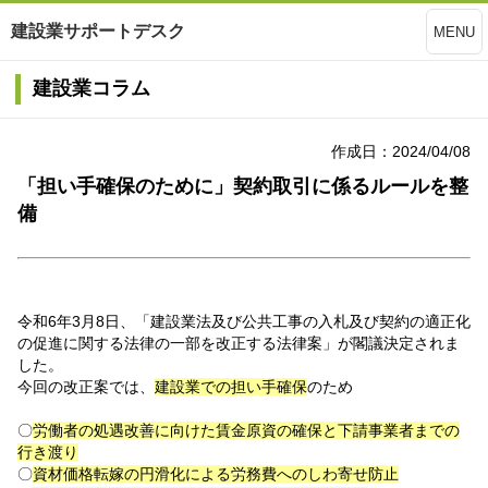
建設業サポートデスク
MENU
建設業コラム
作成日：2024/04/08
「担い手確保のために」契約取引に係るルールを整
備
令和6年3月8日、「建設業法及び公共工事の入札及び契約の適正化
の促進に関する法律の一部を改正する法律案」が閣議決定されま
した。
今回の改正案では、
建設業での担い手確保
のため
〇
労働者の処遇改善に向けた賃金原資の確保と下請事業者までの
行き渡り
〇
資材価格転嫁の円滑化による労務費へのしわ寄せ防止