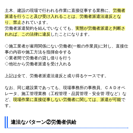
土木、建設の現場で行われる作業に直接従事する業務に、
労働者
派遣を行うこと及び受け入れることは、労働者派遣法違反とな
り、禁止
されています。
労働者派遣契約を結んでいなくても、
実態が労働者派遣と判断さ
れれば、この法律に違反
したことになります。
◇施工業者が雇用関係にない労働者(一般の作業員)に対し、直接仕
事の内容や施工方法を指揮命令する
◇業者間で労働者の貸し借りを行う
◇他社から労働者派遣を受け入れる
上記は全て、労働者派遣法違反と成り得るケースです。
なお、同じ建設業であっても、現場事務所の事務員、ＣＡＤオペ
レータ、施工管理業務（工程管理・品質管理・安全管 理など）な
ど、
現場作業に直接従事しない労働者に関しては、派遣が可能
で
す。
違法なパターン②労働者供給