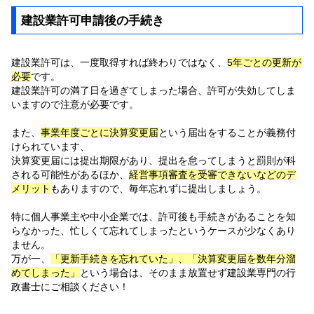
建設業許可申請後の手続き
建設業許可は、一度取得すれば終わりではなく、
5年ごとの更新が
必要
です。
建設業許可の満了日を過ぎてしまった場合、許可が失効してしま
いますので注意が必要です。
また、
事業年度ごとに決算変更届
という届出をすることが義務付
けられています、
決算変更届には提出期限があり、提出を怠ってしまうと罰則が科
される可能性があるほか、
経営事項審査を受審できないなどのデ
メリット
もありますので、毎年忘れずに提出しましょう。
特に個人事業主や中小企業では、許可後も手続きがあることを知
らなかった、忙しくて忘れてしまったというケースが少なくあり
ません。
万が一、
「更新手続きを忘れていた」、「決算変更届を数年分溜
めてしまった」
という場合は、そのまま放置せず建設業専門の行
政書士にご相談ください！