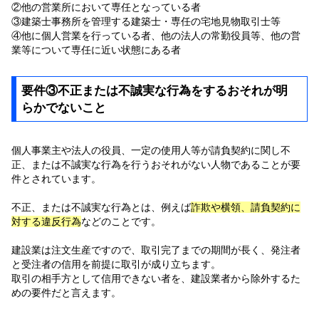
②他の営業所において専任となっている者
③建築士事務所を管理する建築士・専任の宅地見物取引士等
④他に個人営業を行っている者、他の法人の常勤役員等、他の営
業等について専任に近い状態にある者
要件③不正または不誠実な行為をするおそれが明
らかでないこと
個人事業主や法人の役員、一定の使用人等が請負契約に関し不
正、または不誠実な行為を行うおそれがない人物であることが要
件とされています。
不正、または不誠実な行為とは、例えば
詐欺や横領、請負契約に
対する違反行為
などのことです。
建設業は注文生産ですので、取引完了までの期間が長く、発注者
と受注者の信用を前提に取引が成り立ちます。
取引の相手方として信用できない者を、建設業者から除外するた
めの要件だと言えます。