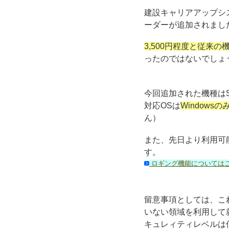
建設キャリアアップシ
ーダーが追加されまし
3,500円程度と従来
ったのではないでしょ
今回追加された機種はS
対応OSは
Windowsの
ん）
また、先日より利用可
す。
ロギング機能については
留意事項としては、こ
いない領域を利用して
キュレィティレベルは