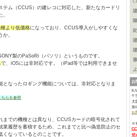
ステム（CCUS）の建レコに対応した、新たなカードリ
た。
の機種より低価格
になっており、CCUS導入がしやすくな
うか。
ONY製のPaSoRi（パソリ）というものです。
み
で、iOSには非対応です。（iPad等では利用できませ
お
能となったロギング機能については、非対応となりま
K
〒
こちらを参照
大
第
お
れまでの機種とは異なり、CCUSカードの暗号化されて
※
就業履歴を蓄積するため、これまでと比べ偽造防止のセ
C
低くなっているとのことです。
せ