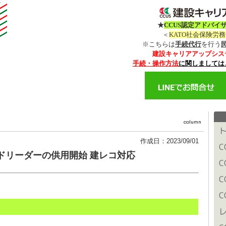
★
CCUS認定アドバイ
＜
KATO社会保険労
※こちらは
手続代行
を行う
建設キャリアアップシス
手続・操作方法
に関しましては
作成日：2023/09/01
ードリーダーの供用開始 建レコ対応