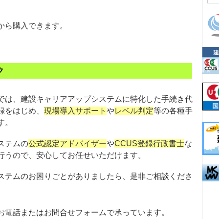
から購入できます。
ク
では、建設キャリアアップシステムに特化した手続き代
録をはじめ、
現場導入サポート
や
レベル判定
等の各種手
す。
ステムの
公式認定アドバイザー
や
CCUS登録行政書士
な
行うので、安心してお任せいただけます。
ステムのお困りごとがありましたら、是非ご相談くださ
お電話またはお問合せフォームで承っています。