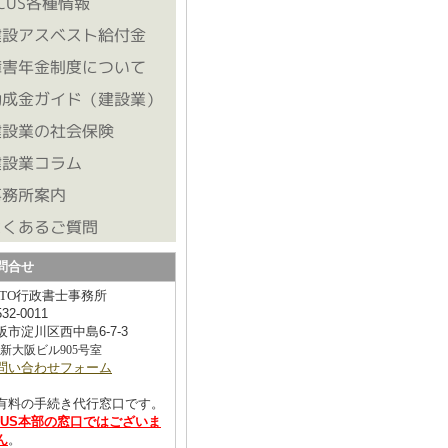
問合せ
ATO行政書士事務所
532-0011
阪市淀川区西中島6-7-3
6新大阪ビル905号室
問い合わせフォーム
有料の手続き代行窓口です。
CUS本部の窓口ではございま
ん
。