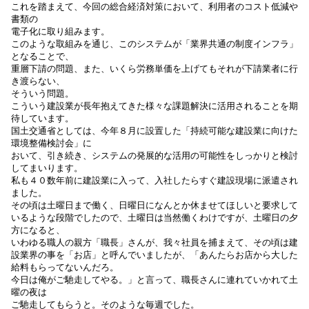
これを踏まえて、今回の総合経済対策において、利用者のコスト低減や
書類の
電子化に取り組みます。
このような取組みを通じ、このシステムが「業界共通の制度インフラ」
となることで、
重層下請の問題、また、いくら労務単価を上げてもそれが下請業者に行
き渡らない、
そういう問題。
こういう建設業が長年抱えてきた様々な課題解決に活用されることを期
待しています。
国土交通省としては、今年８月に設置した「持続可能な建設業に向けた
環境整備検討会」に
おいて、引き続き、システムの発展的な活用の可能性をしっかりと検討
してまいります。
私も４０数年前に建設業に入って、入社したらすぐ建設現場に派遣され
ました。
その頃は土曜日まで働く、日曜日になんとか休ませてほしいと要求して
いるような段階でしたので、土曜日は当然働くわけですが、土曜日の夕
方になると、
いわゆる職人の親方「職長」さんが、我々社員を捕まえて、その頃は建
設業界の事を「お店」と呼んでいましたが、「あんたらお店から大した
給料もらってないんだろ。
今日は俺がご馳走してやる。」と言って、職長さんに連れていかれて土
曜の夜は
ご馳走してもらうと。
そのような毎週でした。