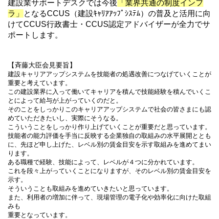
建設業サポートデスクでは今後
「業界共通の制度インフ
ラ」
となるCCUS（建設ｷｬﾘｱｱｯﾌﾟｼｽﾃﾑ）の
普及と活用に向
けてCCUS行政書士・CCUS認定アドバイザーが全力でサ
ポートします。
【斉藤大臣会見要旨】
建設キャリアアップシステムを技能者の処遇改善につなげていくことが
重要と考えています。
この建設業界に入って働いてキャリアを積んで技能経験を積んでいくこ
とによって給与が上がっていくのだと。
そのことをしっかりこのキャリアアップシステムで社会の皆さまにも認
めていただきたいし、実際にそうなる。
こういうことをしっかり作り上げていくことが重要だと思っています。
技能者の能力評価を手当に反映する企業独自の取組みの水平展開ととも
に、先ほど申し上げた、レベル別の賃金目安を示す取組みを進めてまい
ります。
ある職種で経験、技能によって、レベルが４つに分かれています。
これを段々上がっていくことになりますが、そのレベル別の賃金目安を
示す。
そういうことも取組みを進めていきたいと思っています。
また、利用者の増加に伴って、現場管理の電子化や効率化に向けた取組
みも
重要となっています。