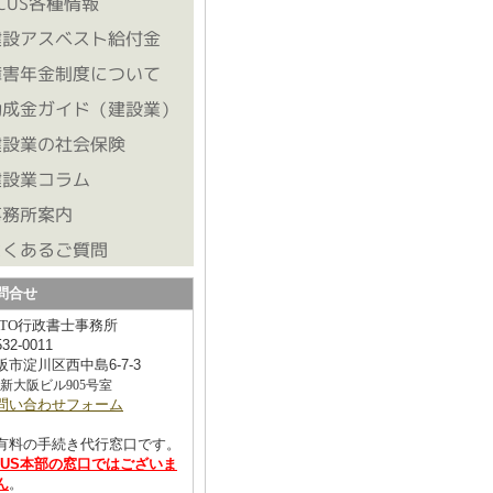
問合せ
ATO行政書士事務所
532-0011
阪市淀川区西中島6-7-3
6新大阪ビル905号室
問い合わせフォーム
有料の手続き代行窓口です。
CUS本部の窓口ではございま
ん
。