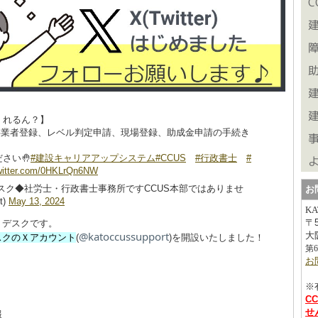
くれるん？】
事業者登録、レベル判定申請、現場登録、助成金申請の手続き
さい🤚
#建設キャリアアップシステム
#CCUS
#行政書士
#
twitter.com/0HKLrQn6NW
スク◆社労士・行政書士事務所ですCCUS本部ではありませ
お
t)
May 13, 2024
K
〒
トデスクです。
@katoccussupport
大
スクのＸアカウント
(
)を開設いたしました！
第
お
※
C
せ
報