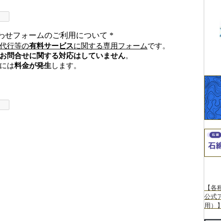
【各
公式
用）