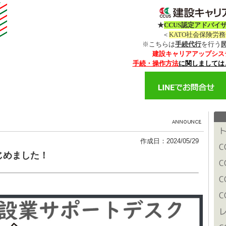
★
CCUS認定アドバイ
＜
KATO社会保険労
※こちらは
手続代行
を行う
建設キャリアアップシス
手続・操作方法
に関しましては
作成日：2024/05/29
)はじめました！